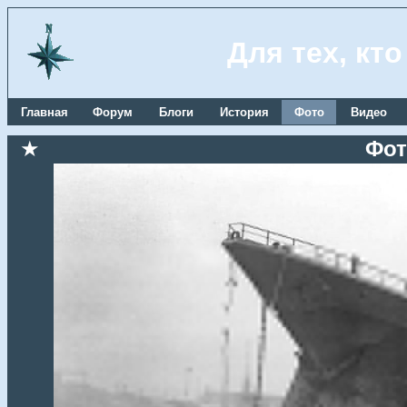
Для тех, кт
Главная
Форум
Блоги
История
Фото
Видео
★
Фот