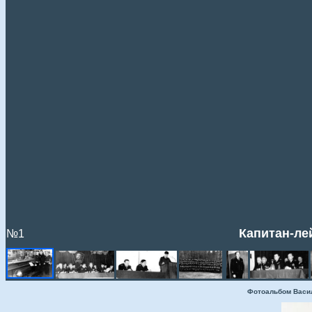
Капитан-ле
№1
Фотоальбом Васи