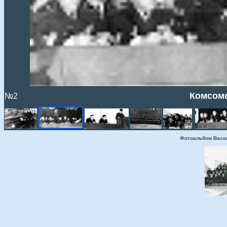
Комсомо
№2
Фотоальбом Васи