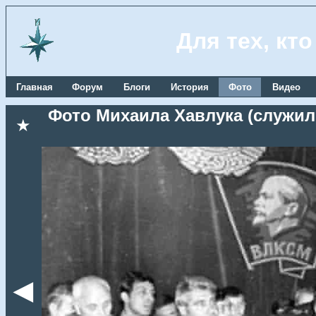
Для тех, кт
Главная
Форум
Блоги
История
Фото
Видео
Фото Михаила Хавлука (служил
★
◄