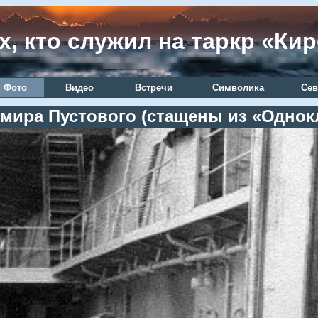
х, кто служил на таркр «Ки
Фото
Видео
Встречи
Символика
Сев
мира Пустового (стащены из «Однок