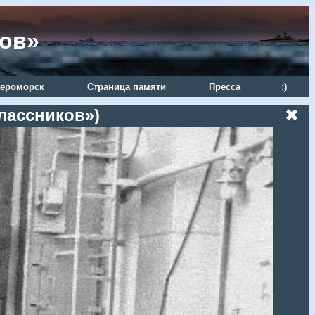
ров»
ероморск
Страница памяти
Пресса
:)
лассников»)
✖