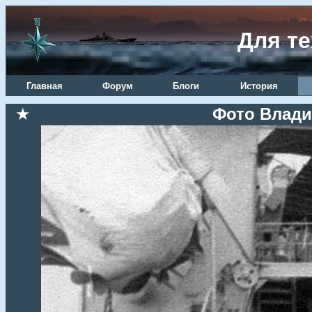
Для те
Главная
Форум
Блоги
История
★
Фото Влади