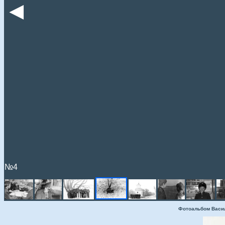
◄
№4
Фотоальбом Васи