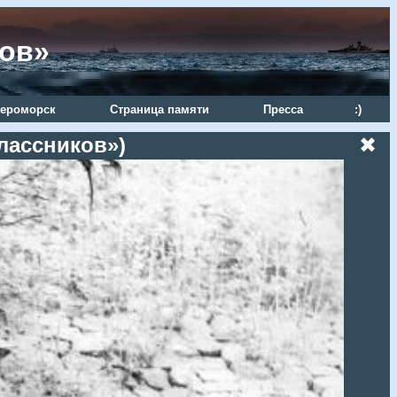
ров»
ероморск
Страница памяти
Пресса
:)
лассников»)
✖