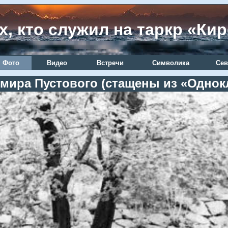
х, кто служил на таркр «Ки
Фото
Видео
Встречи
Символика
Сев
мира Пустового (стащены из «Однок