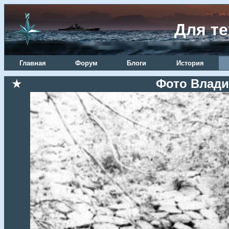
Для те
Главная
Форум
Блоги
История
★
Фото Влади