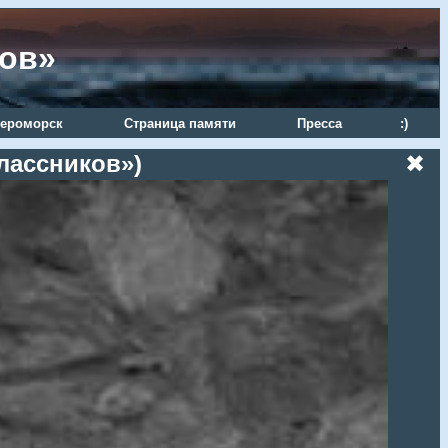
ров»
ероморск
Страница памяти
Пресса
:)
лассников»)
✖