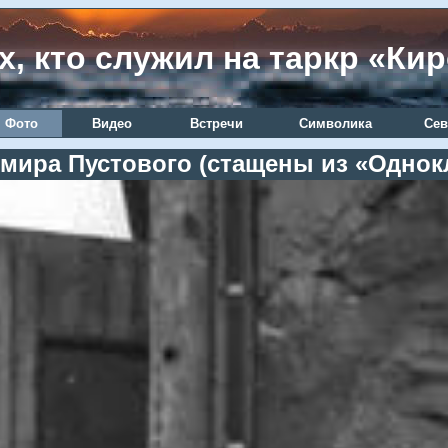
х, кто служил на таркр «Ки
Фото
Видео
Встречи
Символика
Сев
мира Пустового (стащены из «Однок