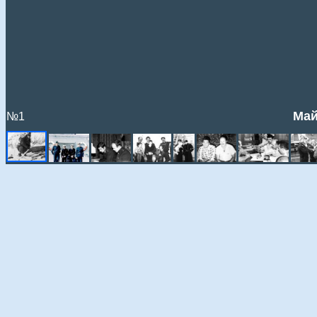
Май
№1