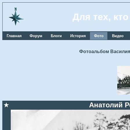
Для тех, кт
Главная
Форум
Блоги
История
Фото
Видео
Фотоальбом Василия
★
Анатолий Р