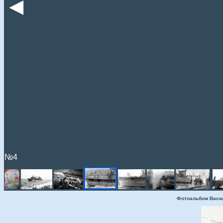
◄
№4
Фотоальбом Васи