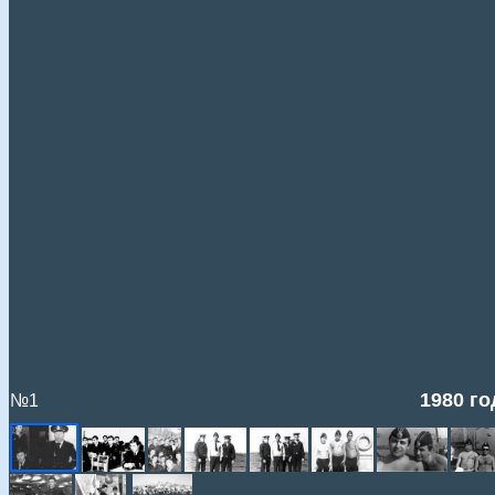
1980 го
№1