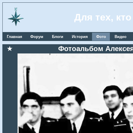
Для тех, кт
Главная
Форум
Блоги
История
Фото
Видео
★
Фотоальбом Алексея 