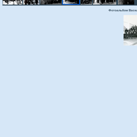
Фотоальбом Васи