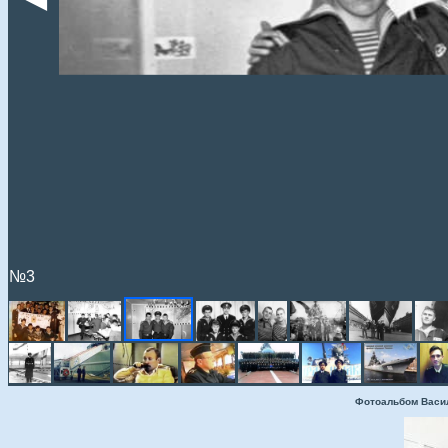
№3
Фотоальбом Васи