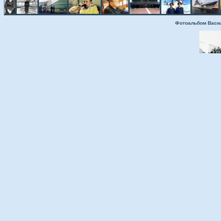
Фотоальбом Васи