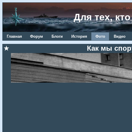
Для тех, кт
Главная
Форум
Блоги
История
Фото
Видео
★
Как мы спор