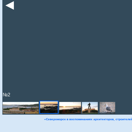
◄
№2
«Североморск в воспоминаниях архитекторов, строителе