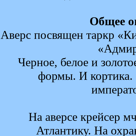
Общее о
Аверс посвящен таркр «Кир
«Адмир
Черное, белое и золото
формы. И кортика. 
императо
На аверсе крейсер мч
Атлантику. На охра