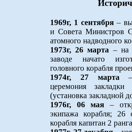
Историч
1969г, 1 сентября
– вы
и Совета Министров С
атомного надводного к
1973г, 26 марта
– на 
заводе начато изго
головного корабля прое
1974г, 27 марта
– 
церемония закладки 
(установка закладной д
1976г, 06 мая
– откр
экипажа корабля; 26 
корабля капитан 2 ранг