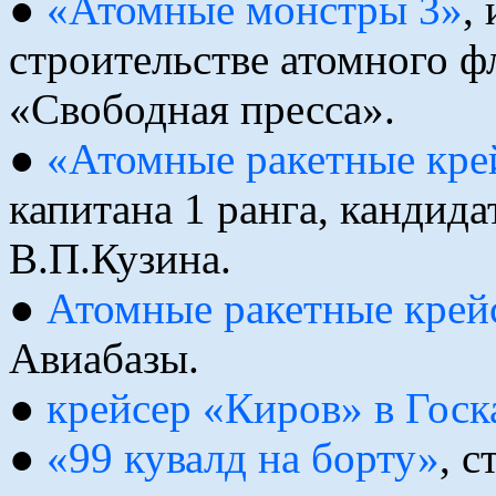
●
«Атомные монстры 3»
,
строительстве атомного ф
«Свободная пресса».
●
«Атомные ракетные кре
капитана 1 ранга, кандид
В.П.Кузина.
●
Атомные pакетные кpей
Авиабазы.
●
крейсер «Киров» в Госк
●
«99 кувалд на борту»
, с