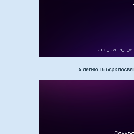
5-летию 16 бсрк посвящ