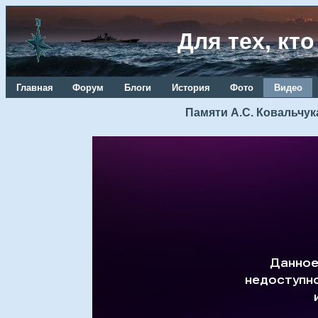
Для тех, кт
Главная
Форум
Блоги
История
Фото
Видео
Памяти А.С. Ковальчук