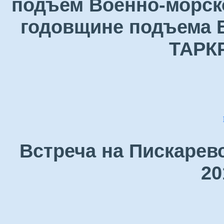
подъем Военно-морск
годовщине подъема В
ТАРК
Встреча на Пискарев
20