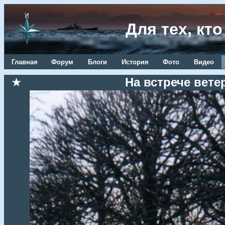
Для тех, кт
Главная
Форум
Блоги
История
Фото
Видео
★
На встрече ветер