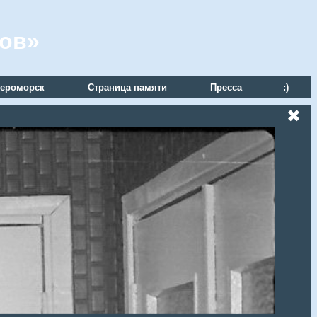
ров»
ероморск
Страница памяти
Пресса
:)
✖