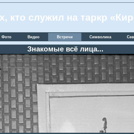
х, кто служил на таркр «Ки
Фото
Видео
Встречи
Символика
Сев
Знакомые всё лица...