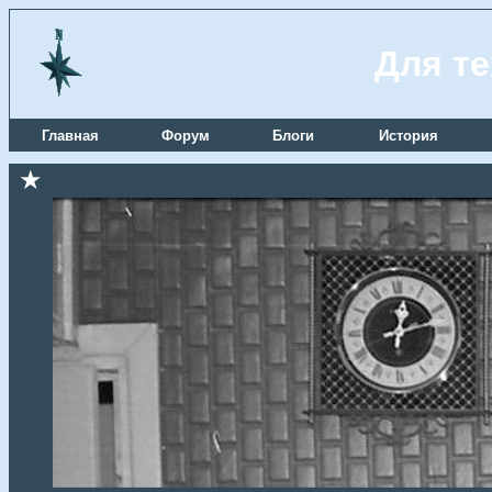
Для те
Главная
Форум
Блоги
История
★