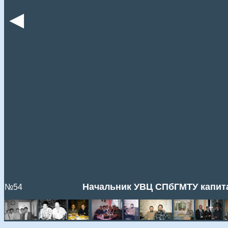
◄
Начальник УВЦ СПбГМТУ капита
№54