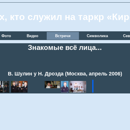
х, кто служил на таркр «Ки
Фото
Видео
Встречи
Символика
Сев
Знакомые всё лица...
В. Шулин у Н. Дрозда (Москва, апрель 2006)