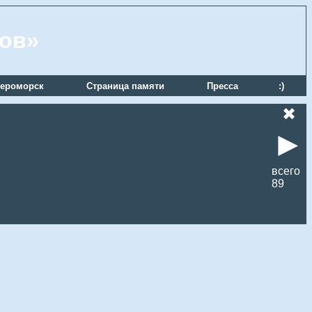
ров»
ероморск
Страница памяти
Пресса
:)
✖
►
всего
89