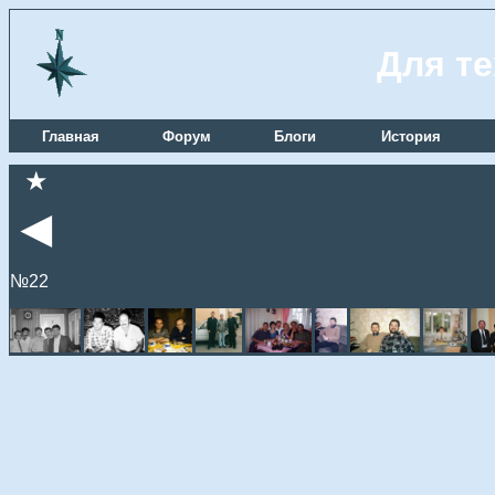
Для те
Главная
Форум
Блоги
История
★
◄
№22