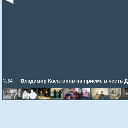
Владимир Касатонов на приеме в честь Д
№64