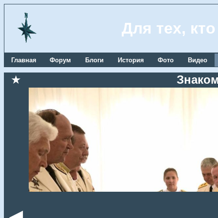
Для тех, кт
Главная
Форум
Блоги
История
Фото
Видео
★
Знаком
◄