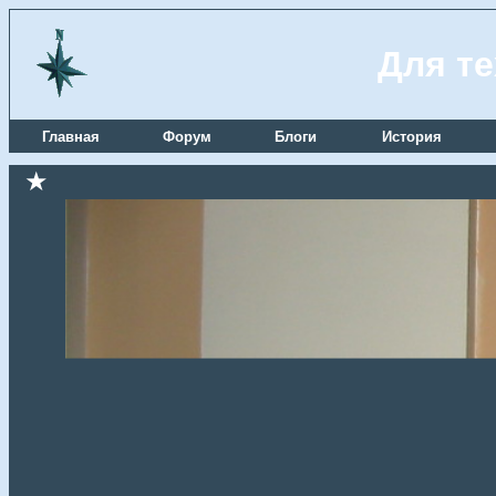
Для те
Главная
Форум
Блоги
История
★