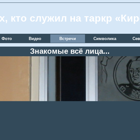
х, кто служил на таркр «Ки
Фото
Видео
Встречи
Символика
Сев
Знакомые всё лица...