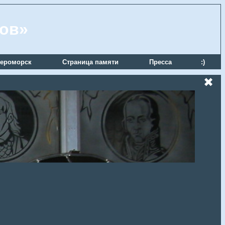
ров»
ероморск
Страница памяти
Пресса
:)
✖