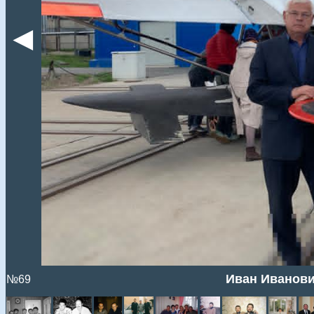
◄
Иван Иванови
№69