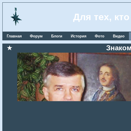
Для тех, кт
Главная
Форум
Блоги
История
Фото
Видео
★
Знаком