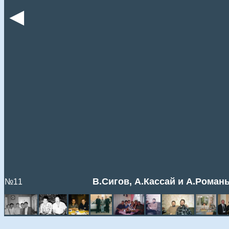
◄
В.Сигов, А.Кассай и А.Роман
№11