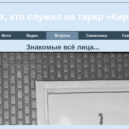
х, кто служил на таркр «Ки
Фото
Видео
Встречи
Символика
Сев
Знакомые всё лица...