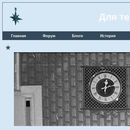
Для те
Главная
Форум
Блоги
История
★