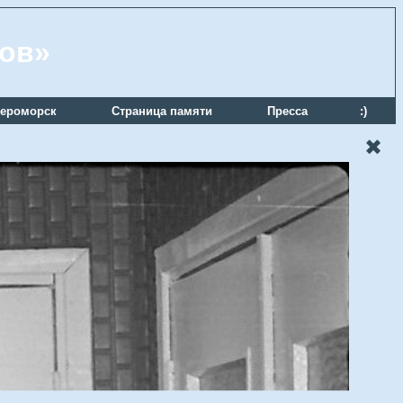
ров»
ероморск
Страница памяти
Пресса
:)
✖