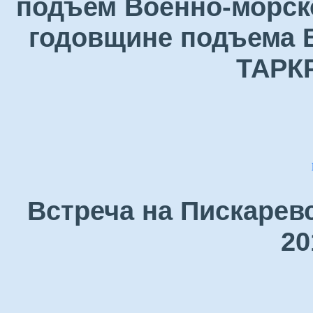
подъем Военно-морск
годовщине подъема В
ТАРК
Встреча на Пискарев
20