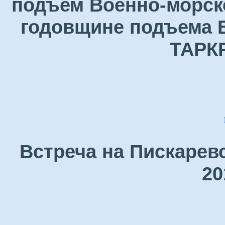
подъем Военно-морск
годовщине подъема В
ТАРК
Встреча на Пискарев
20