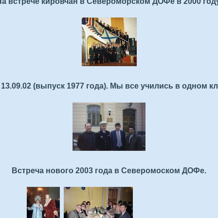
На встрече кировчан в Североморском ДОФе в 2000 году
.09.02 (выпуск 1977 года). Мы все учились в одном к
Встреча нового 2003 года в Северомоском ДОФе.