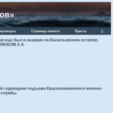
ров»
ероморск
Страница памяти
Пресса
:)
аж еще был в казарме на Васильевском острове,
УЛЮКОМ А.А.
-й годовщине подъема Краснознаменного военно-
 службы.