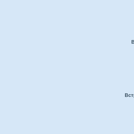
В
Вст