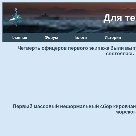
Для те
Главная
Форум
Блоги
История
Четверть офицеров первого экипажа были выпус
состоялась
Первый массовый неформальный сбор кировчан в
морског