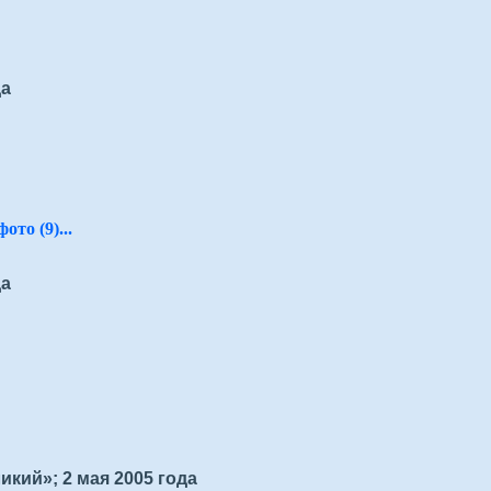
да
ото (9)...
да
кий»; 2 мая 2005 года