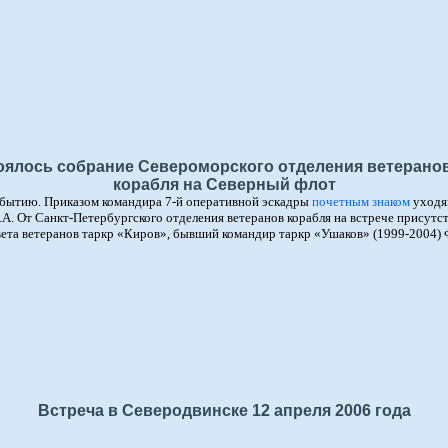
стоялось собрание Североморского отделения ветеран
корабля на Северный флот
обытию. Приказом командира 7-й оперативной эскадры
почетным знаком
уходя
От Санкт-Петербургского отделения ветеранов корабля на встрече присутст
вета ветеранов таркр «Киров», бывший командир таркр «Ушаков» (1999-2004)
Встреча в Северодвинске 12 апреля 2006 года