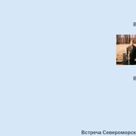
В
В
Встреча Североморско