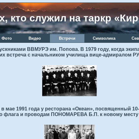
х, кто служил на таркр «Ки
Фото
Видео
Встречи
Символика
Сев
книками ВВМУРЭ им. Попова. В 1979 году, когда экип
 их встреча с начальником училища вице-адмиралом Р
 мае 1991 года у ресторана «Океан», посвященный 10
о флага и проводам ПОНОМАРЕВА Б.П. к новому месту