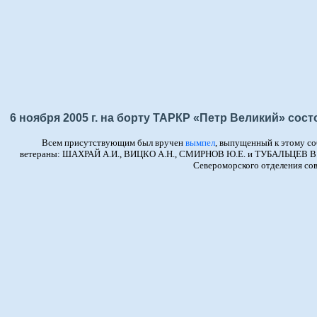
6 ноября 2005 г. на борту ТАРКР «Петр Великий» со
Всем присутствующим был вручен
вымпел
, выпущенный к этому с
ветераны: ШАХРАЙ А.И., ВИЦКО А.Н., СМИРНОВ Ю.Е. и ТУБАЛЬЦЕВ В.А. 
Североморского отделения со