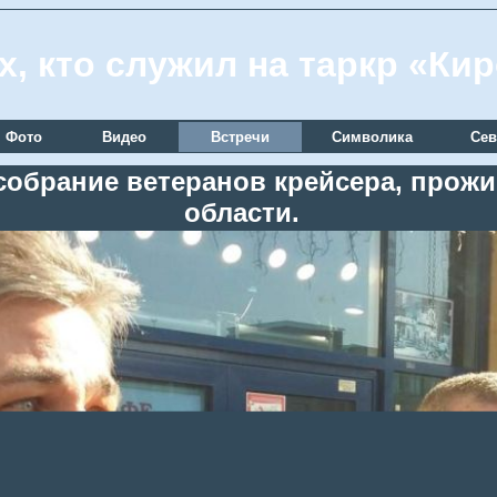
х, кто служил на таркр «Ки
Фото
Видео
Встречи
Символика
Сев
 собрание ветеранов крейсера, про
области.