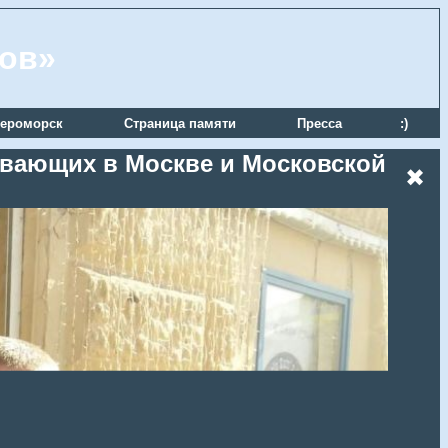
ров»
ероморск
Страница памяти
Пресса
:)
живающих в Москве и Московской
✖