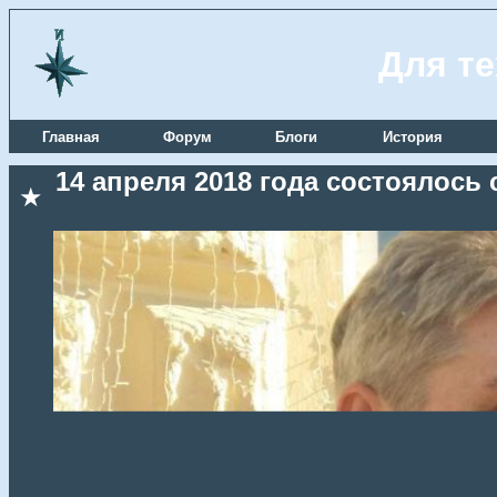
Для те
Главная
Форум
Блоги
История
14 апреля 2018 года состоялось
★