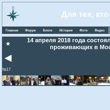
Для тех, кт
Главная
Форум
Блоги
История
Фото
Видео
14 апреля 2018 года состоя
★
проживающих в Мос
◄
№17