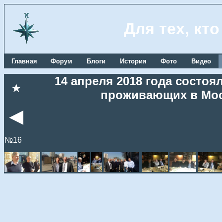
Для тех, кт
Главная
Форум
Блоги
История
Фото
Видео
14 апреля 2018 года состоя
★
проживающих в Мос
◄
№16