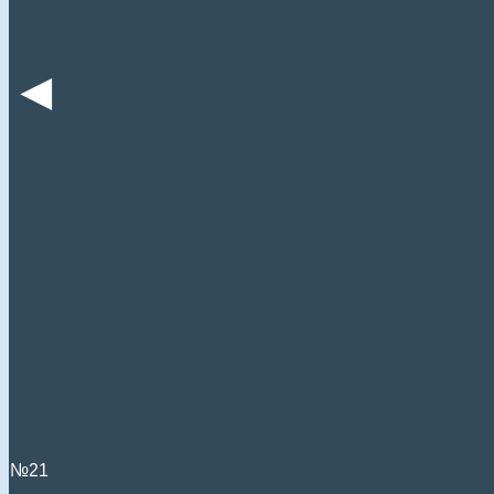
◄
№21