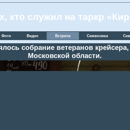
х, кто служил на таркр «Ки
Фото
Видео
Встречи
Символика
Сев
оялось собрание ветеранов крейсера
Московской области.