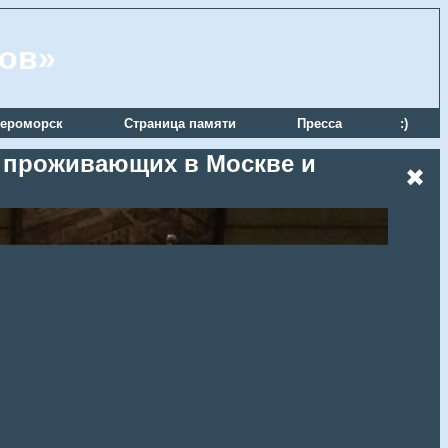
ров»
ероморск
Страница памяти
Пресса
:)
, проживающих в Москве и
✖