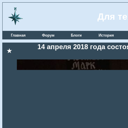
Для те
Главная
Форум
Блоги
История
14 апреля 2018 года сост
★