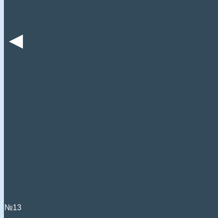
◄
№13