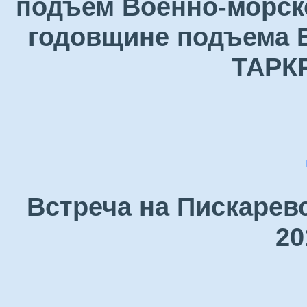
подъем Военно-морск
годовщине подъема В
ТАРК
Встреча на Пискарев
20