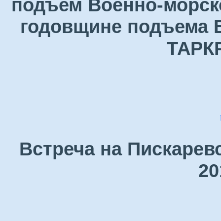
подъем Военно-морск
годовщине подъема В
ТАРК
Встреча на Пискарев
20