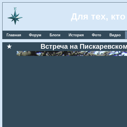
Для тех, кт
Главная
Форум
Блоги
История
Фото
Видео
★
Встреча на Пискаревском