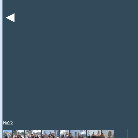
◄
№22