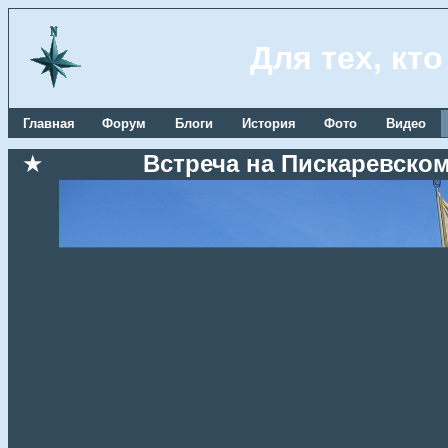
Для тех, кт
Главная
Форум
Блоги
История
Фото
Видео
★
Встреча на Пискаревском