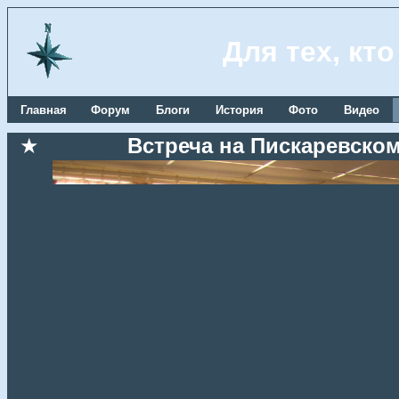
Для тех, кт
Главная
Форум
Блоги
История
Фото
Видео
★
Встреча на Пискаревском