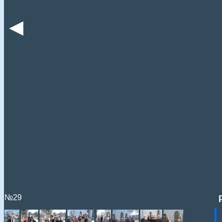
◄
№29