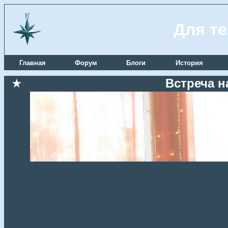
Для те
Главная
Форум
Блоги
История
★
Встреча н