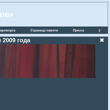
ров»
ероморск
Страница памяти
Пресса
:)
 2009 года
✖