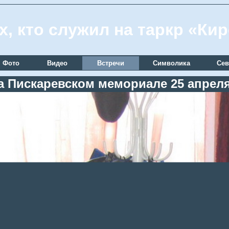
х, кто служил на таркр «Ки
Фото
Видео
Встречи
Символика
Сев
а Пискаревском мемориале 25 апреля