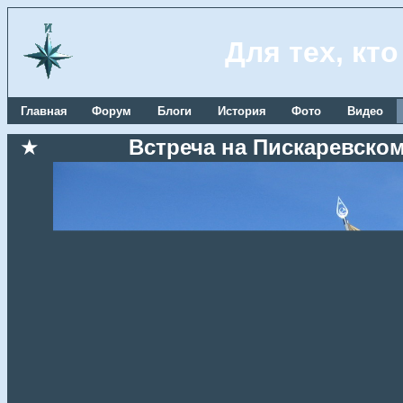
Для тех, кт
Главная
Форум
Блоги
История
Фото
Видео
★
Встреча на Пискаревском