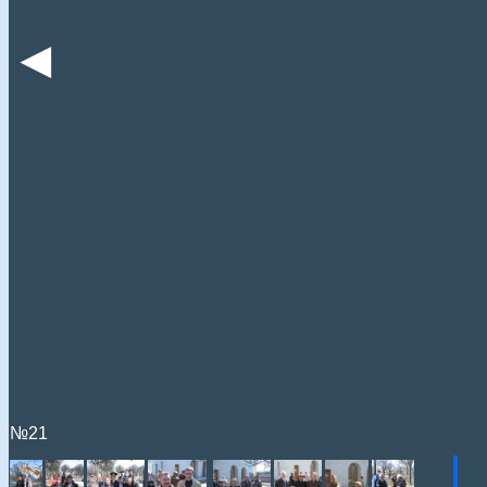
◄
№21