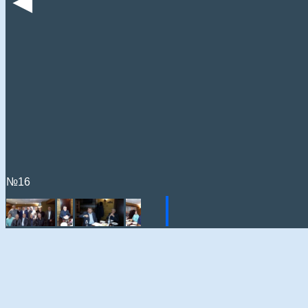
◄
№16