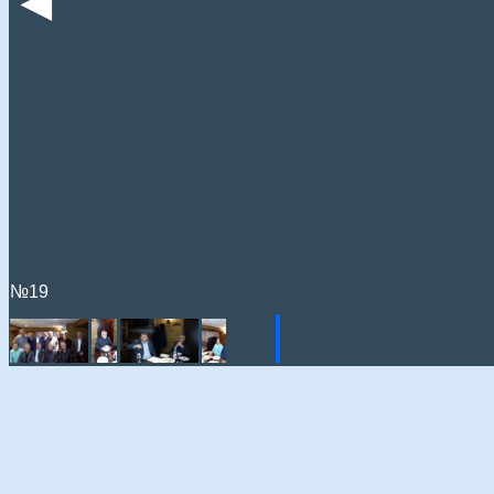
◄
№19