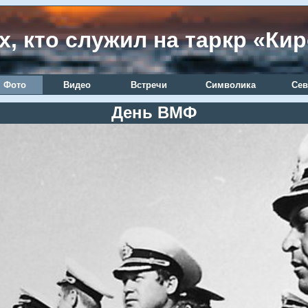
х, кто служил на таркр «Ки
Фото
Видео
Встречи
Символика
Сев
День ВМФ