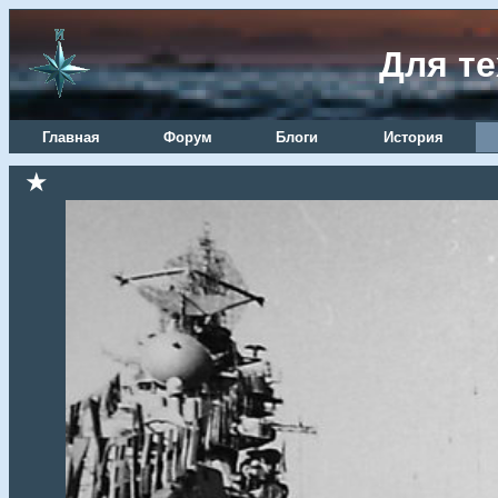
Для те
Главная
Форум
Блоги
История
★