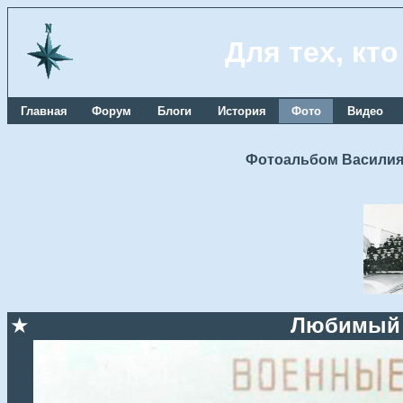
Для тех, кт
Главная
Форум
Блоги
История
Фото
Видео
Фотоальбом Василия
★
Любимый 