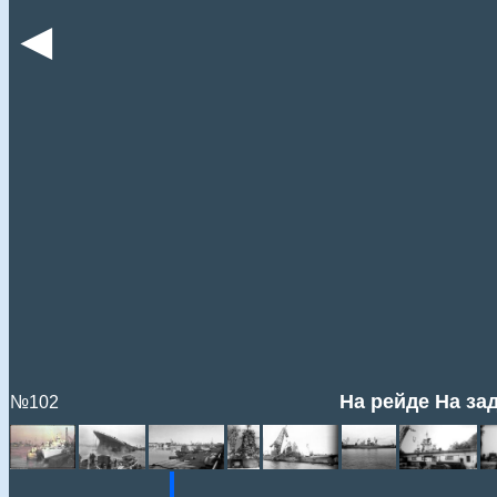
◄
На рейде На зад
№102